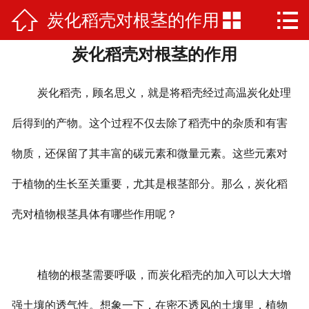



炭化稻壳对根茎的作用
网站首页

炭化稻壳对根茎的作用
公司简介
产品展示
炭化稻壳，顾名思义，就是将稻壳经过高温炭化处理
厂房厂景
后得到的产物。这个过程不仅去除了稻壳中的杂质和有害
物质，还保留了其丰富的碳元素和微量元素。这些元素对
新闻资讯
于植物的生长至关重要，尤其是根茎部分。那么，炭化稻
在线留言
壳对植物根茎具体有哪些作用呢？
联系我们
荣誉资质
植物的根茎需要呼吸，而炭化稻壳的加入可以大大增
强土壤的透气性。想象一下，在密不透风的土壤里，植物