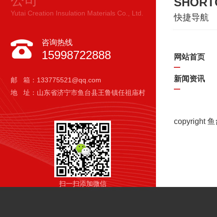
公司
SHORT
Yutai Creation Insulation Materials Co., Ltd.
快捷导航
咨询热线
15998722888
网站首页
新闻资讯
邮 箱：133775521@qq.com
地 址：山东省济宁市鱼台县王鲁镇任祖庙村
copyrigh
扫一扫添加微信