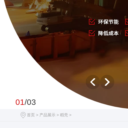
01
/03
首页
>
产品展示
>
稻壳
>